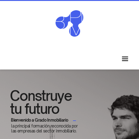
Construye
tu futuro
Bienvenido a Grado Inmobiliario
la principal formación reconocida por
las empresas del sector inmobiliario.